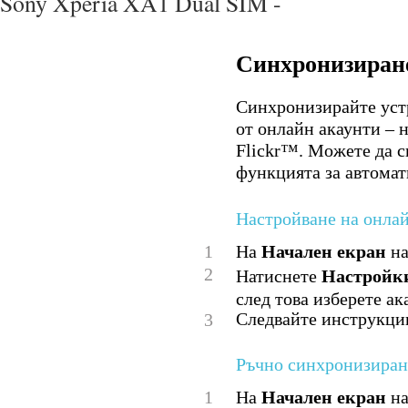
Sony Xperia XA1 Dual SIM -
Синхронизиране
Синхронизирайте устр
от онлайн акаунти – 
Flickr™. Можете да с
функцията за автомат
Настройване на онлай
1
На
Начален екран
на
2
Натиснете
Настройк
след това изберете ак
Следвайте инструкциит
3
Ръчно синхронизиран
1
На
Начален екран
на