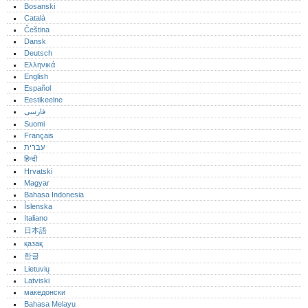
Bosanski
Català
Čeština
Dansk
Deutsch
Ελληνικά
English
Español
Eestikeelne
فارسی
Suomi
Français
עברית
हिन्दी
Hrvatski
Magyar
Bahasa Indonesia
Íslenska
Italiano
日本語
қазақ
한글
Lietuvių
Latviski
македонски
Bahasa Melayu