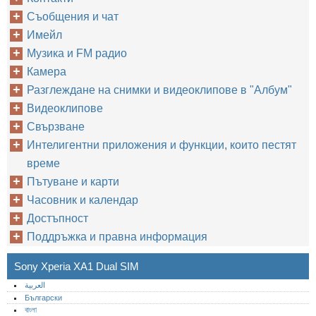
Съобщения и чат
Имейл
Музика и FM радио
Камера
Разглеждане на снимки и видеоклипове в "Албум"
Видеоклипове
Свързване
Интелигентни приложения и функции, които пестят
време
Пътуване и карти
Часовник и календар
Достъпност
Поддръжка и правна информация
Sony Xperia XA1 Dual SIM
العربية
Български
বাংলা