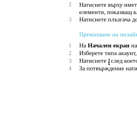
2
Натиснете върху името
елементи, показващ к
3
Натиснете плъзгача д
Премахване на онлай
1
На
Начален екран
на
2
Изберете типа акаунт,
3
Натиснете , след кое
4
За потвърждение нат